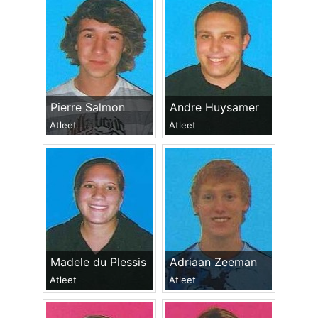
Pierre Salmon
Andre Huysamer
Atleet
Atleet
Madele du Plessis
Adriaan Zeeman
Atleet
Atleet