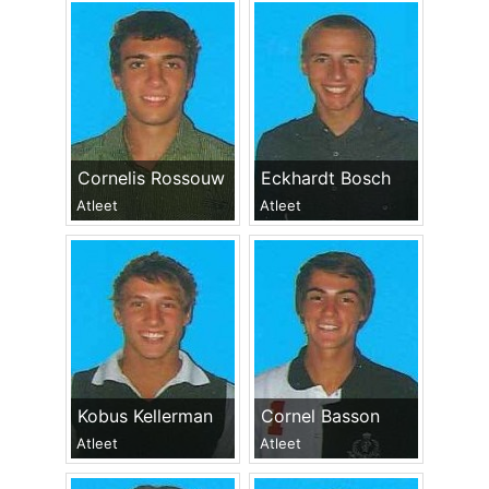
Cornelis Rossouw
Eckhardt Bosch
Atleet
Atleet
Kobus Kellerman
Cornel Basson
Atleet
Atleet