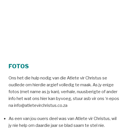
FOTOS
Ons het die hulp nodig van die Atlete vir Christus se
oudlede om hierdie argief volledig te maak. As jy enige
fotos (met name as jy kan), verhale, nuusberigte of ander
info het wat ons hier kan byvoeg, stuur asb vir ons ‘n epos
na info@atletevirchristus.co.za
As een van jou ouers deel was van Atlete vir Christus, wil
jy nie help om daardie jaar se blad saam te stel nie.