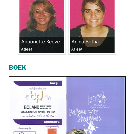
Antionette Keeve
Anina Botha
Atleet
Atleet
BOEK