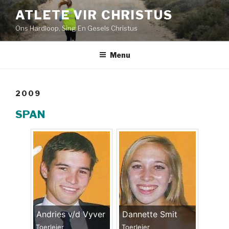
Skip
ATLETE VIR CHRISTUS
to
Ons Hardloop, Sing En Gesels Christus
content
Menu
2009
SPAN
Andries v/d Vyver
Dannette Smit
Toerleier
Toerleier