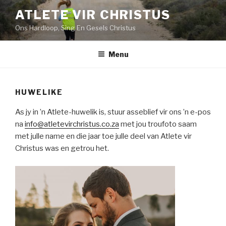
Skip
ATLETE VIR CHRISTUS
to
Ons Hardloop, Sing En Gesels Christus
content
Menu
HUWELIKE
As jy in ’n Atlete-huwelik is, stuur asseblief vir ons ’n e-pos
na
info@atletevirchristus.co.za
met jou troufoto saam
met julle name en die jaar toe julle deel van Atlete vir
Christus was en getrou het.