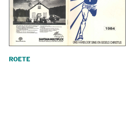
ROETE